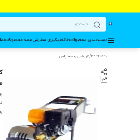
دسته‌بندی محصولات
خانه
پیگیری سفارش
همه محصولات
تما
38341840
/
کارواش و سم پاش
مدل P18/24A
بر
دس
بر