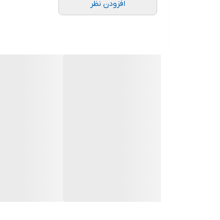
افزودن نظر
4- دارای 4 یا 5 نازل قابل تعویض