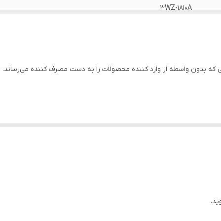
3WZ-1810A
40 کیلوگرم
750*110*650 میلی متر
ه بدون واسطه از وارد کننده محصولات را به دست مصرف کننده می‌رساند.
3400
13
بنزینی
چین
5 متر
ید.