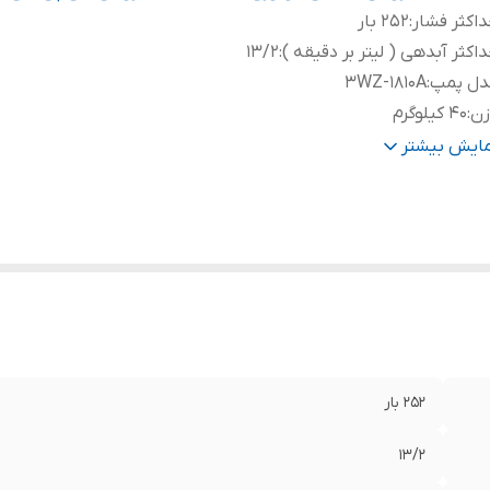
اکثر فشار
:
252 بار
اکثر آبدهی ( لیتر بر دقیقه )
:
13/2
دل پمپ
:
3WZ-1810A
زن
:
40 کیلوگرم
عاد
:
750*110*650 میلی متر
مایش بیشتر
ر
:
3400
رت (اسب بخار)
:
13
وع سوخت
:
بنزینی
ور سازنده
:
چین
ل کابل
:
5 متر
252 بار
13/2