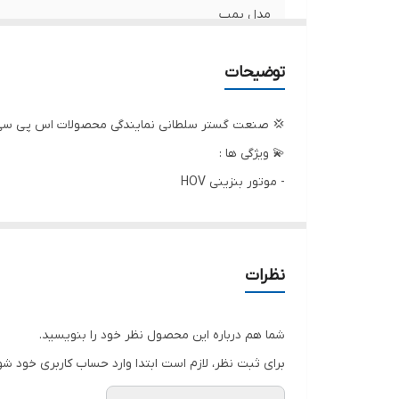
مدل پمپ
وزن
توضیحات
ابعاد
💢 صنعت گستر سلطانی نمایندگی محصولات اس پی سی ک
دور
💫 ویژگی ها :
- موتور بنزینی HOV
قدرت (اسب بخار)
- دارای محفظه سیلندر از جنس برنز
نوع سوخت
- دارای شیر تنظیم فشار
- دارای دسته و چرخ برای حمل آسان
کشور سازنده
نظرات
🗯 لوازم جانبی همراه :
طول کابل
1- دارای 8 متر شیلنگ
شما هم درباره این محصول نظر خود را بنویسید.
2- دارای 5 متر کابل اتصال برق
برای ثبت نظر، لازم است ابتدا وارد حساب کاربری خود شو
3- دارای لانس تفنگی حرفه ای