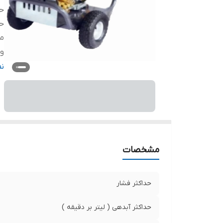
حد
حد
م
و
اب
ن
دو
قد
ن
کش
طو
مشخصات
حداکثر فشار
حداکثر آبدهی ( لیتر بر دقیقه )