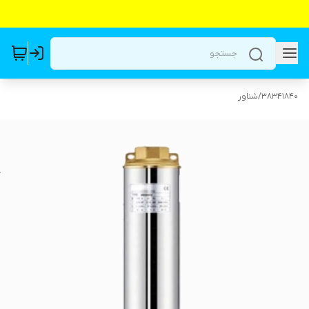
38341840
/
شناور