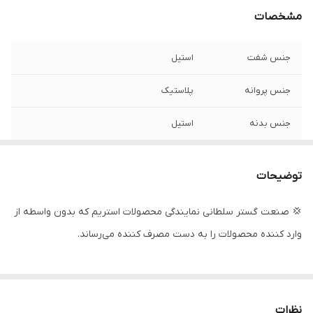
مشخصات
جنس شفت
استیل
جنس پروانه
پلاستیک
جنس بدنه
استیل
تعدادپروانه
17
توضیحات
حداکثر ارتفاع
114 متر
💢 صنعت گستر سلطانی نمایندگی محصولات استریم که بدون واسطه از
قدرت مورد نیاز
4 اسب
وارد کننده محصولات را به دست مصرف کننده می‌رساند.
حداکثر آبدهی
240
(لیتردردقیقه)
حداکثر آبدهی
14/4
نظرات