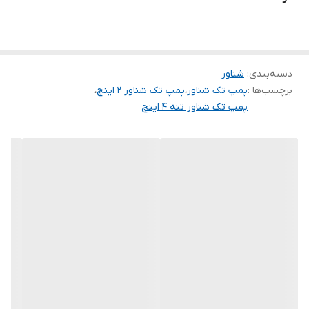
(مترمکعب
درساعت)
دهانه خروجی
۲ اینچ
دسته‌بندی
:
شناور
قطر بدنه
۴ اینچ
برچسب‌ها :
پمپ تک شناور
،
پمپ تک شناور 2 اینچ
،
پمپ تک شناور تنه 4 اینچ
کشور سازنده
مونتاژ ایران