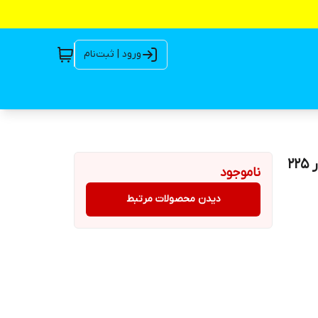
ورود | ثبت‌نام
پمپ تک شناور 226 متری 2 اینچ تاپکس 4SS8/37 | شناور 225
ناموجود
دیدن محصولات مرتبط