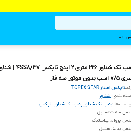
س با ما
7/ اسب بدون موتور سه فاز
ند:
تاپکس استار TOPEX STAR
ته‌بندی
:
شناور
چسب‌ها :
پمپ تک شناور
،
پمپ تک شناور تاپکس
نس شفت
:
استیل
نس پروانه
:
پلاستیک
نس بدنه
:
استیل