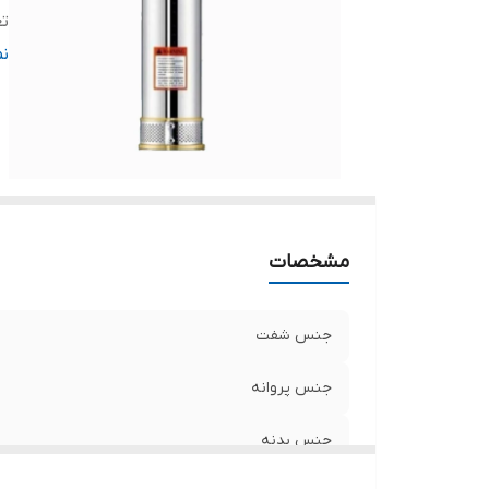
تع
حد
ن
قد
حد
حد
د
کش
مشخصات
جنس شفت
جنس پروانه
جنس بدنه