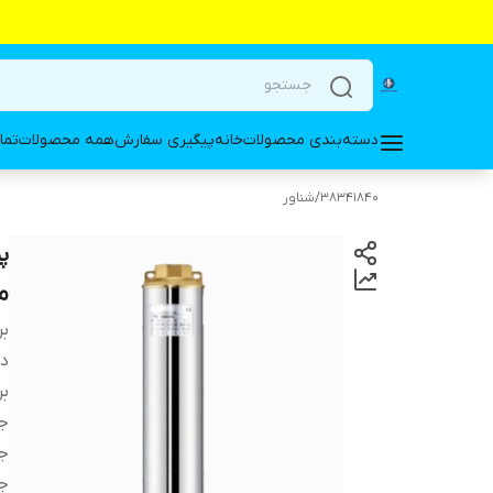
دسته‌بندی محصولات
خانه
پیگیری سفارش
همه محصولات
تما
38341840
/
شناور
متری 5
بر
دس
بر
ج
ج
ج