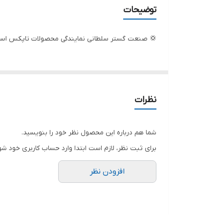
تعدادپروانه
توضیحات
حداکثر ارتفاع
💢 صنعت گستر سلطانی نمایندگی محصولات تاپکس استار
قدرت مورد نیاز
حداکثر آبدهی (لیتردردقیقه)
حداکثر آبدهی (مترمکعب درساعت)
نظرات
دهانه خروجی
شما هم درباره این محصول نظر خود را بنویسید.
کشور سازنده
برای ثبت نظر، لازم است ابتدا وارد حساب کاربری خود شو
افزودن نظر