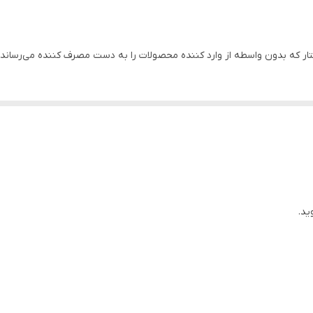
37
226 متر
 که بدون واسطه از وارد کننده محصولات را به دست مصرف کننده می‌رساند.
7/5 اسب
180
10/8
2 اینچ
چین
ید.