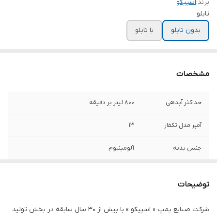
برند:
اسپیکو
تابلو
بدون تابلو
با تابلو
مشخصات
حداکثر آبدهی
۸۰۰ لیتر بر دقیقه
آمپر مدل تکفاز
۱۳
جنس بدنه
آلومینیوم
حداکثر ارتفاع
۲۰ متر
توضیحات
جنس پروانه
استیل
شرکت صنایع پمپ « اسپیکو » با بیش از ۳۰ سال سابقه در بخش تولید
دهانه خروجی
۳ اینچ