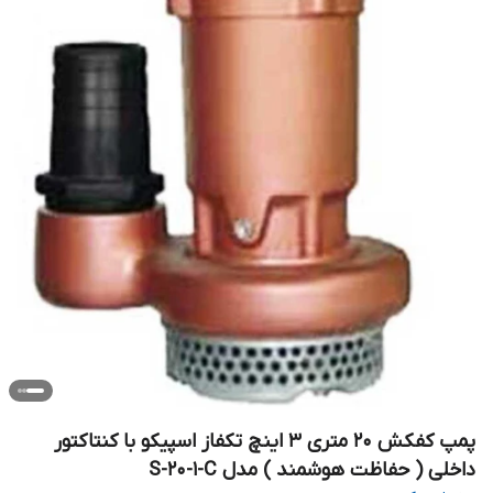
پمپ کفکش ۲۰ متری ۳ اینچ تکفاز اسپیکو با کنتاکتور
داخلی ( حفاظت هوشمند ) مدل S-20-1-C