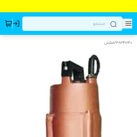
38341840
/
کفکش