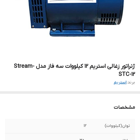
ژنراتور زغالی استریم 12 کیلووات سه فاز مدل Stream-
STC-12
برند:
استریم
مشخصات
توان(کیلووات)
12