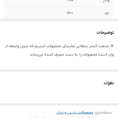
ولتاژ
380
دور
1500
نوع رگلاتور
زغالی
توضیحات
آمپر
21/7
💢 صنعت گستر سلطانی نمایندگی محصولات استریم که بدون واسطه از
سیم پیچی
آلومینیوم
وارد کننده محصولات را به دست مصرف کننده می‌رساند.
کشور سازنده
چین
نظرات
دسته‌بندی
:
محصولات بنزینی و دیزل