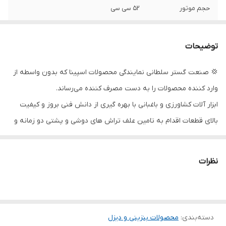
حجم موتور
52 سی سی
راه انداز
هندلی
توضیحات
کشور سازنده
چین
💢 صنعت گستر سلطانی نمایندگی محصولات اسپینا که بدون واسطه از
وارد کننده محصولات را به دست مصرف کننده می‌رساند.
ابزار آلات کشاورزی و باغبانی با بهره گیری از دانش فنی بروز و کیفیت
بالای قطعات اقدام به تامین علف تراش های دوشی و پشتی دو زمانه و
چهار زمانه نموده است که از جمله ماشین های پر کاربرد در صنعت
کشاورزی بوده که مورد استقبال زیادی هم از جانب فروشندگان و مصرف
نظرات
کنندگان قرار گرفته است.
دسته‌بندی
:
محصولات بنزینی و دیزل