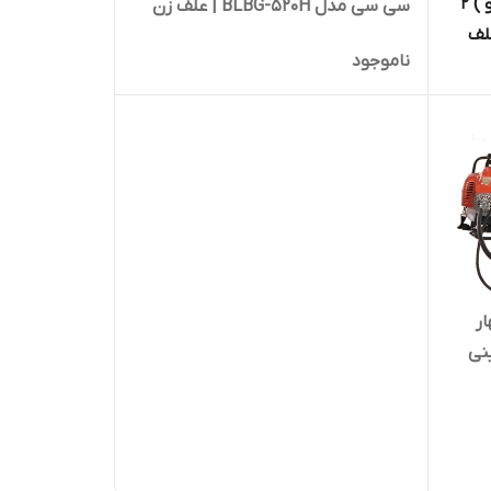
علف تراش دوشی استار ( گوانگجو ) 2
سی سی مدل BLBG-520H | علف زن
مدل STAR | علف
موتوری بنزینی
ناموجود
چهار
ینی