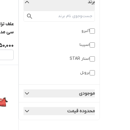
برند
آلبرو
بنزینی
اسپینا
950,000
استار STAR
برونل
موجودی
محدوده قیمت