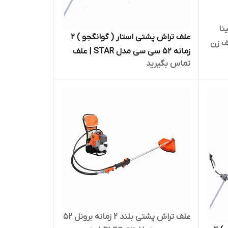
نا
علف تراش پشتی استار ( گوانگجو ) 2
 SPGX 35 | علف زن
زمانه 52 سی سی مدل STAR | علف
تماس بگیرید
زن موتوری بنزینی
علف تراش پشتی بلند 2 زمانه برونل 52