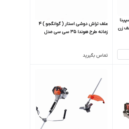
پینا
علف تراش دوشی استار ( گوانگجو ) 4
 SP520-BP | علف زن
زمانه طرح هوندا 35 سی سی مدل
STAR-GX35 | علف زن موتوری بنزینی
تماس بگیرید