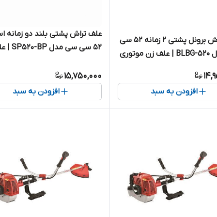
علف تراش پشتی بلند دو زمانه اس
علف تراش برونل پشتی 2 زمانه 52 سی
52 سی سی مدل
سی مدل BLBG-520 | علف زن موتوری
موتوری بنزینی
15,750,000
14,
افزودن به سبد
افزودن به سبد