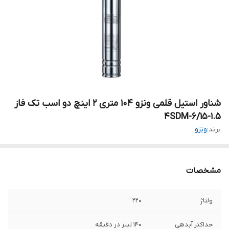
شناور استیل قلمی ونزو 104 متری 2 اینچ دو اسب تک فاز
4SDM-6/15-1.5
برند:
ونزو
مشخصات
ولتاژ
۲۲۰
حداکثر آبدهی
140 لیتر در دقیقه