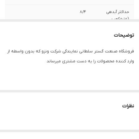
حداکثر آبدهی
8/4
(مترمکعب
درساعت)
توضیحات
قدرت (اسب بخار)
2
فروشگاه صنعت گستر سلطانی نمایندگی شرکت ونزو که بدون واسطه از
قدرت (کیلووات)
1/5
وارد کننده محصولات را به دست مشتری میرساند
سیم پیچی
مس
جنس شفت
استیل
حداکثر ارتفاع
104
نظرات
جنس پروانه
نوریل
دهانه خروجی
2 اینچ