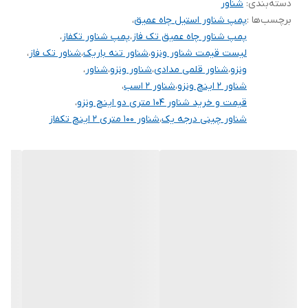
دسته‌بندی
:
شناور
جعبه خازن
✅
برچسب‌ها :
پمپ شناور استیل چاه عمیق
،
پمپ شناور چاه عمیق تک فاز
،
پمپ شناور تکفاز
،
طول کابل
۱۰ متر
لیست قیمت شناور ونزو
،
شناور تنه باریک
،
شناور تک فاز
،
ونزو
،
شناور قلمی مدادی
،
شناور ونزو
،
شناور
،
ساخت کشور
چین
شناور 2 اینچ ونزو
،
شناور 2 اسب
،
قیمت و خرید شناور 104 متری دو اینچ ونزو
،
تعداد پروانه
15
شناور چینی درجه یک
،
شناور ۱۰۰ متری ۲ اینچ تکفاز
قطر تنه
4 اینچ