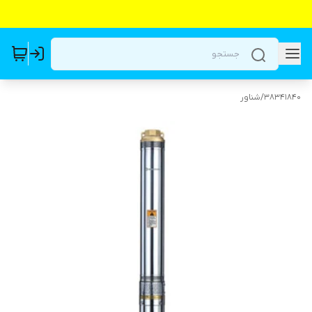
38341840
/
شناور