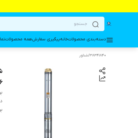
دسته‌بندی محصولات
خانه
پیگیری سفارش
همه محصولات
تما
38341840
/
شناور
6
بر
دس
بر