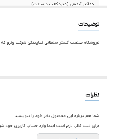
حداکثر آبدهی (مترمکعب درساعت)
س
آم
قدرت (اسب بخار)
توضیحات
قدرت (کیلووات)
فروشگاه صنعت گستر سلطانی نمایندگی شرکت ونزو که ب
سیم پیچی
جنس شفت
حداکثر ارتفاع
جنس پروانه
نظرات
دهانه خروجی
شما هم درباره این محصول نظر خود را بنویسید.
جعبه خازن
برای ثبت نظر، لازم است ابتدا وارد حساب کاربری خود شو
طول کابل