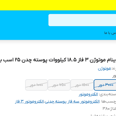
س با ما
م موتوژن 3 فاز 18.5 کیلووات پوسته چدن 25 اسب بخار
ند:
موتوژن
ر
۳۰۰۰ دور
۱۵۰۰ دور
750 دور
1000 دور
ته‌بندی
:
الکتروموتور
چسب‌ها :
الکتروموتور سه فاز پوسته چدنی
،
الکتروموتور 3 فاز
تاژ
:
۳۸۰