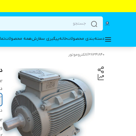
دسته‌بندی محصولات
خانه
پیگیری سفارش
همه محصولات
تما
38341840
/
الکتروموتور
دینا
بر
دو
دس
بر
ول