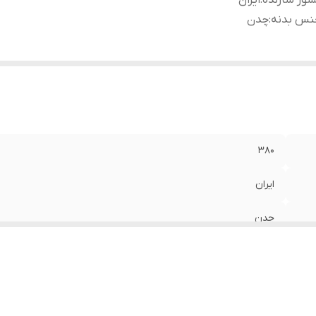
ور سازنده
:
ایران
نس بدنه
:
چدن
۳۸۰
ایران
چدن