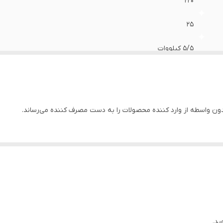
۲۲۰
25
5/5 کیلووات
5 کیلووات
استارتی
ن واسطه از وارد کننده محصولات را به دست مصرف کننده می‌رساند.
✅
✅
دیجیتال
چین
بنزین
ید.