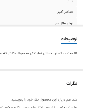
ولتاژ
حداکثر آمپر
توان ماکزیمم
توان نامی
توضیحات
نوع راه انداز
💢 صنعت گستر سلطانی نمایندگی محصولات کایتو که بدو
ریموت
چرخ و دسته
ولتمتر
نظرات
کشور سازنده
شما هم درباره این محصول نظر خود را بنویسید.
نوع سوخت
برای ثبت نظر، لازم است ابتدا وارد حساب کاربری خود شو