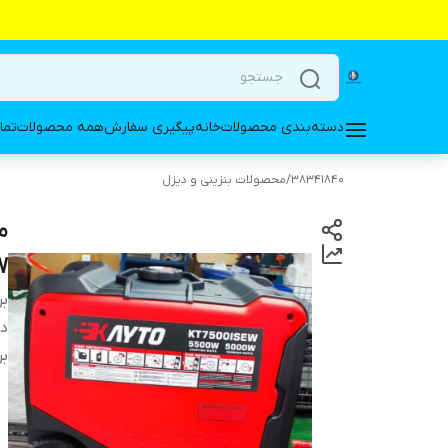
دسته‌بندی محصولات
خانه
پیگیری سفارش
همه محصولات
تما
38341840
/
محصولات بنزینی و دیزل
W
بر
دس
بر