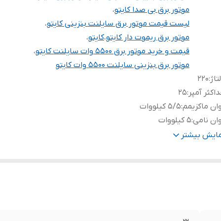
موتور برق بی صدا کایتو
،
لیست قیمت موتور برق سایلنت بنزینی کایتو
،
موتور برق ریموت دار کایتو
،
کایتو
،
قیمت و خرید موتور برق 5500 وات سایلنت کایتو
،
موتور برق بنزینی سایلنت 5500 وات کایتو
تاژ
:
۲۲۰
اکثر آمپر
:
25
ان ماکزیمم
:
5/5 کیلووات
ان نامی
:
5 کیلووات
ع راه انداز
:
استارتی
مایش بیشتر
یموت
:
✅
رخ و دسته
:
✅
تمتر
:
دیجیتال
ور سازنده
:
چین
وع سوخت
:
بنزین