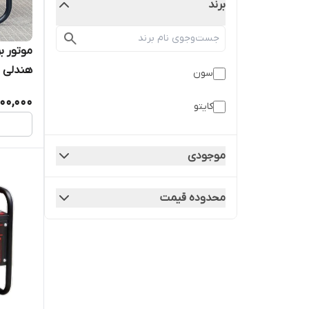
برند
سون
موتوربرق 3000
00,000
کایتو
موجودی
محدوده قیمت