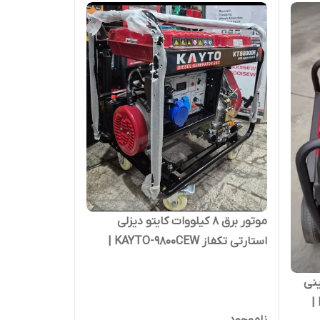
موتور برق 8 کیلووات کایتو دیزلی
استارتی تکفاز KAYTO-9800CEW |
موتوربرق 8000 وات با موتور 12 اسب
 بنزینی
تک فاز ریموت دار چرخدار KAYTO |
ناموجود