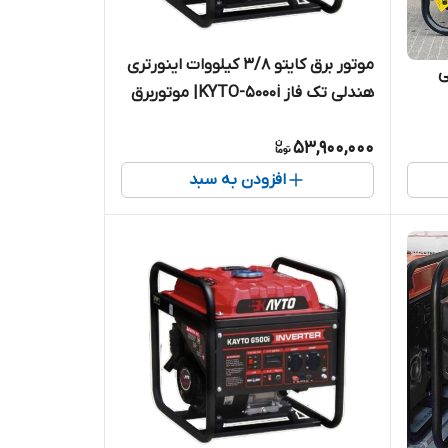
موتور برق کایتو 3/8 کیلووات اینورتری
نی
هندلی تک فاز KYTO-5000i| موتوربرق
3800 وات تکفاز
53,900,000
افزودن به سبد