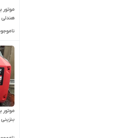
موتوربرق 5000 وات 
ناموجود
بنزینی هندلی 