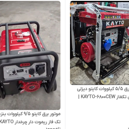
موتور برق 5/5 کیلووات کایتو دیزلی
استارتی تکفاز KAYTO-6800CEW |
ر 9 اسب
موتور برق کایتو 9/5 کیلووات
ناموجود