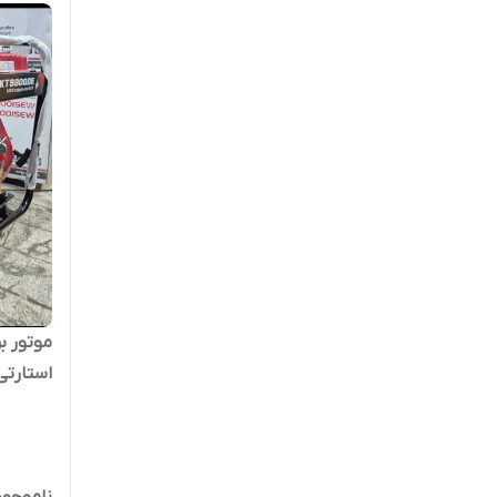
موتوربرق 5500 وات با موتو
ناموجود