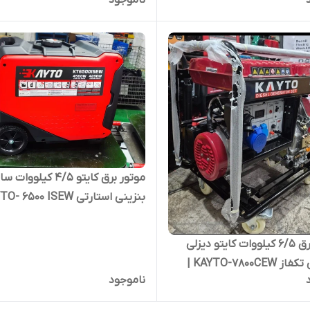
موتوربرق 9500 وات تکفاز
موتور برق کایتو 4/5 کیلوو
بنزینی استارتی KAYTO- 6500 ISEW
موتور برق 6/5 کیلووات کایتو دیزلی
استارتی تکفاز KAYTO-7800CEW |
ناموجود
 12 اسب