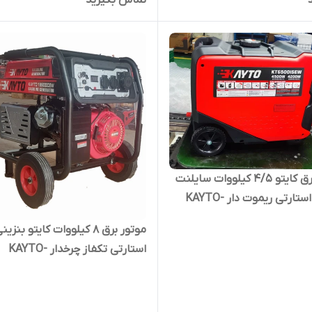
تماس بگیرید
موتور برق کایتو 4/5 کیلووات سایلنت
بنزینی استارتی ریموت دار KAYTO-
650
موتور برق 8 کیلووات کایتو بنزین
استارتی تکفاز چرخدار KAYTO-
18000CEW | موتوربرق 8000 وات