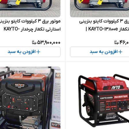
موتور برق 3 کیلووات کایتو بنزینی
موتور برق 3 کیلووات کایتو بنزی
هندلی تکفاز KAYTO-13800e |
استارتی تکفاز چرخدار KAYTO-
 وات
13800CEW | موتوربرق 3000 وات
53,900,000
46,0
افزودن به سبد
افزودن به سبد