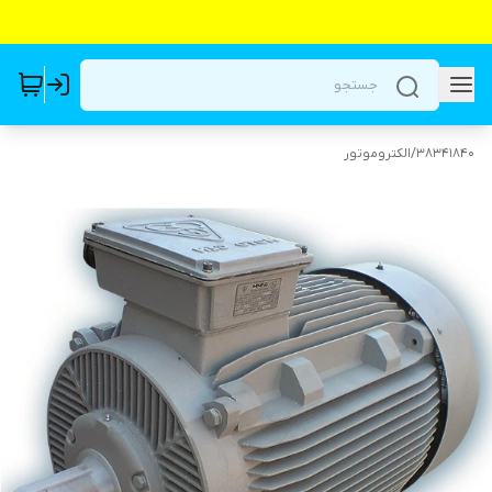
38341840
/
الکتروموتور