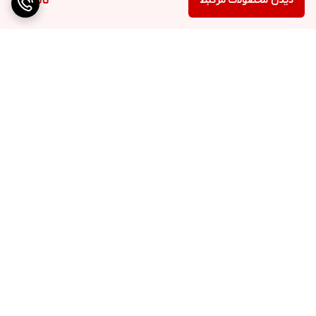
دیدن محصولات مرتبط
ناموجود
برگشت به بالا
دسترسی سریع
تماس با ما
ارتباط با ما
ساعت کاری: ۹ تا ۱۸
انبار:تهران سعدی جنوبی
0219130462۹