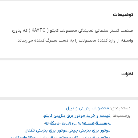
آمپر خروجی
10
توضیحات
سوخت مصرفی
بنزین
صنعت گستر سلطانی نمایندگی محصولات کایتو ( KAYTO ) که بدون
نوع راه انداز
هندلی
واسطه از وارد کننده محصولات را به دست مصرف کننده می‌رساند.
سنسور سطح روغن
✅
ولتمتر
دیجیتال
نظرات
تثبیت کننده ولتاژ
✅
AVR
نوع اگزوز
استیل
دسته‌بندی
:
محصولات بنزینی و دیزل
نوع موتور
تک سیلندر 4 زمانه
برچسب‌ها :
قیمت و خرید موتور برق بنزینی کایتو
،
لیست قیمت موتور برق بنزینی کایتو
،
سیم پیچی
مس
موتور برق بنزینی چینی
،
موتور برق بنزینی تکفاز
،
موتور برق بنزینی کایتو
،
موتور برق بنزینی 2200 وات کایتو
،