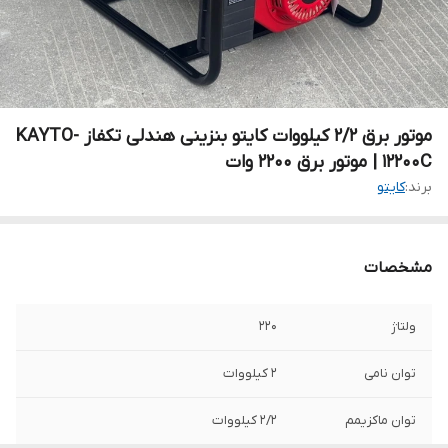
موتور برق 2/2 کیلووات کایتو بنزینی هندلی تکفاز KAYTO-
12200C | موتور برق 2200 وات
برند:
کایتو
مشخصات
ولتاژ
220
توان نامی
2 کیلووات
توان ماکزیمم
2/2 کیلووات