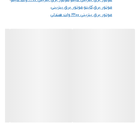
کشور سازنده
چین
موتور برق
،
کایتو
،
موتور برق بنزینی
،
موتور برق بنزینی 2200 وات هندلی