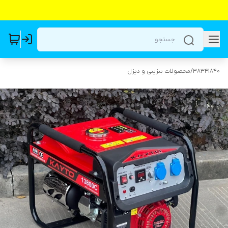
38341840
/
محصولات بنزینی و دیزل