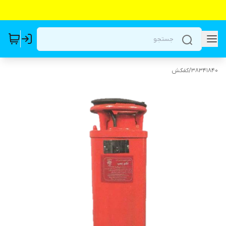
38341840
/
کفکش