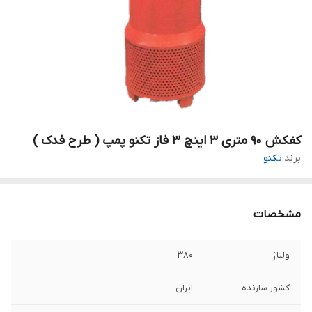
کفکش 90 متری 3 اینچ 3 فاز تکنو پمپ ( طرح فدک )
برند:
تکنو
مشخصات
ولتاژ
۳۸۰
کشور سازنده
ایران