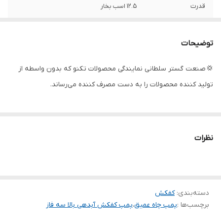
قدرت
۱۲.۵ اسب بخار
دهانه خروجی
۳ اینچ
توضیحات
حداکثر ارتفاع
۹۰ متر
💢 صنعت گستر سلطانی نمایندگی محصولات تکنو که بدون واسطه از
حداکثر آمپر
۲۰
تولید کننده محصولات را به دست مصرف کننده می‌رساند.
حداکثر آبدهی
۳۰
(مترمکعب
درساعت)
نظرات
حداکثر آبدهی
۵۰۰
(لیتردردقیقه)
جنس بدنه
چدن
دسته‌بندی
:
کفکش
تعداد پروانه
۳ عدد
برچسب‌ها :
پمپ چاه عمیق
،
پمپ کفکش آبدهی بالا سه فاز