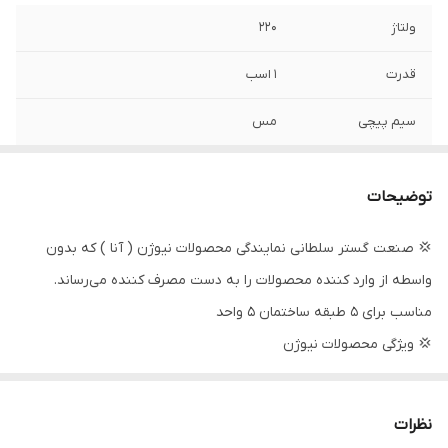
ولتاژ
۲۲۰
قدرت
۱ اسب
سیم پیچی
مس
ساخت کشور
ایران
توضیحات
حداکثر ارتفاع
۵۰ متر
💢 صنعت گستر سلطانی نمایندگی محصولات نیوژن ( آنا ) که بدون
حداکثر آبدهی
۵۰ لیتر در دقیقه
واسطه از وارد کننده محصولات را به دست مصرف کننده می‌رساند.
جنس شفت
استیل
مناسب برای 5 طبقه ساختمان 5 واحد
💢 ویژگی محصولات نیوژن
جنس پروانه
نوریل
. شفت از جنس استیل نگیر جهت جلوگیری از خوردگی
دهانه ورودی و
۱ اینچ
. سیم از نوع مس مرغوب ۲ لاک ۱۸۰ درجه
نظرات
خروجی
• دارای سنسور حرارتی جهت محافظت از سیم پیچ طراحی روتور و