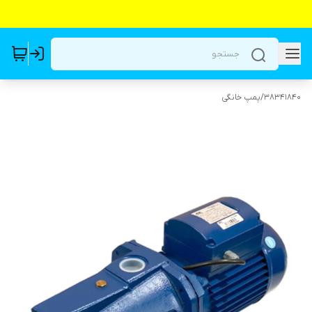
38341840
/
پمپ خانگی