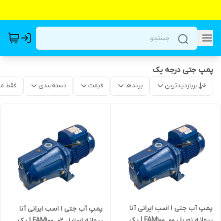
پمپ جتی درجه یک
پربازدیدترین
برندها
قیمت
دسته‌بندی
فقط م
پمپ آب جتی 1 اسب ایرانی آنا
پمپ آب جتی 1 اسب ایرانی آنا
پروانه نوریل FAM100_00 | یک
پروانه استیل FAM100_02 | یک