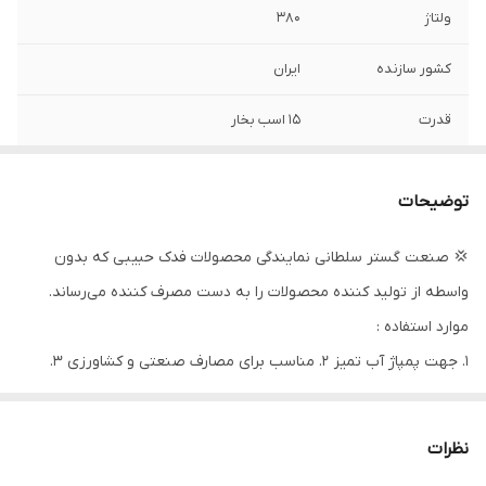
ولتاژ
۳۸۰
کشور سازنده
ایران
قدرت
۱۵ اسب بخار
دهانه خروجی
۲ اینچ
توضیحات
حداکثر ارتفاع
۱۲۰ متر
💢 صنعت گستر سلطانی نمایندگی محصولات فدک حبیبی که بدون
حداکثر آمپر
۲۵
واسطه از تولید کننده محصولات را به دست مصرف کننده می‌رساند.
حداکثر آبدهی
۲۰
موارد استفاده :
(مترمکعب
۱. جهت پمپاژ آب تمیز ۲. مناسب برای مصارف صنعتی و کشاورزی ۳.
درساعت)
فواره ها و انتقال آب صاف ۴. آب های آلوده و فاضلاب
حداکثر آبدهی
۳۳۳
(لیتردردقیقه)
نظرات