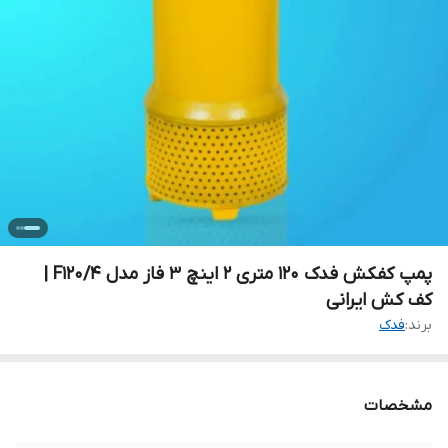
پمپ کفکش فدک ۱۲۰ متری ۲ اینچ ۳ فاز مدل F120/4 |
کف کش ایرانی
برند:
فدک
مشخصات