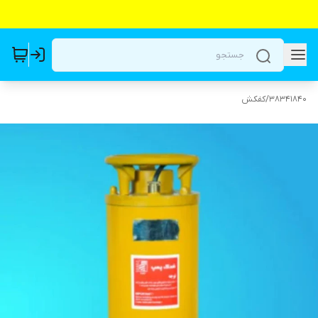
38341840
/
کفکش