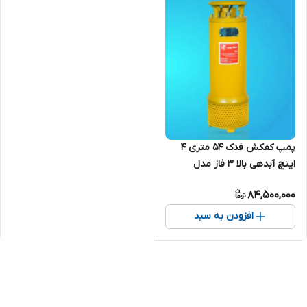
پمپ کفکش فدک ۵۴ متری ۴
اینچ آبدهی بالا ۳ فاز مدل
F54/2B | کف کش 55 متری
84,500,000
ایرانی
افزودن به سبد