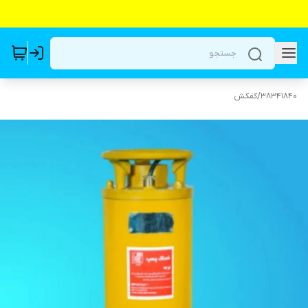
38341840
/
کفکش