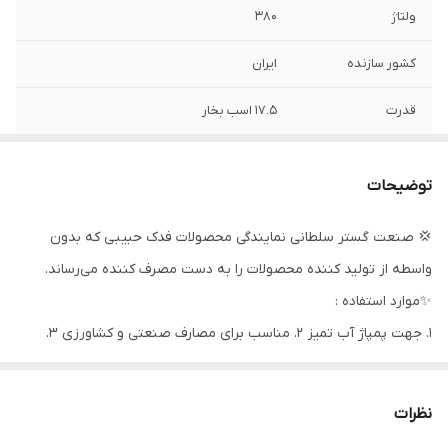
ولتاژ
۳۸۰
کشور سازنده
ایران
قدرت
۱۷.۵ اسب بخار
دهانه خروجی
۴ اینچ
توضیحات
حداکثر ارتفاع
۵۴ متر
💢 صنعت گستر سلطانی نمایندگی محصولات فدک حبیبی که بدون
حداکثر آمپر
۲۸
واسطه از تولید کننده محصولات را به دست مصرف کننده می‌رساند.
حداکثر آبدهی
۹۰
✨موارد استفاده :
(مترمکعب
۱. جهت پمپاژ آب تمیز ۲. مناسب برای مصارف صنعتی و کشاورزی ۳.
درساعت)
فواره ها و انتقال آب صاف ۴. آب های آلوده و فاضلاب
حداکثر آبدهی
۱۵۰۰
(لیتردردقیقه)
نظرات