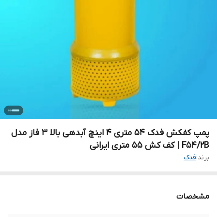
پمپ کفکش فدک ۵۴ متری ۴ اینچ آبدهی بالا ۳ فاز مدل
F54/2B | کف کش 55 متری ایرانی
برند:
فدک
مشخصات