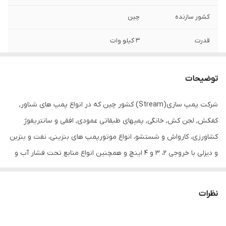
کشور سازنده
چین
قدرت
۳ کیلو وات
سیم پیچی
مس
توضیحات
جنس شفت
استیل
شرکت پمپ سازی(Stream) کشور چین که در انواع پمپ های شناور,
جنس بدنه
استیل
کفکش, لجن کش, خانگی, پمپهای طبقاتی عمودی, افقی و سانتریفوژ
کشاورزی، کارواش و شستشو، انواع موتورپمپ های بنزینی، نفت و بنزین
و دیزلی با خروجی 2، 3 و 4 اینچ و همچنین انواع منابع تحت فشار آب و
لوازم جانبی صنایع پمپ، با کیفیت بی نظیر و تنوع وسیعی برخوردار می
باشد.
نظرات
مارک Stream ترکیب واقعی از کیفیت برتر و قیمت مناسب بوده و در
مدت زمان کوتاه سهم مهمی از بازار پمپ را در سراسر جهان به خود