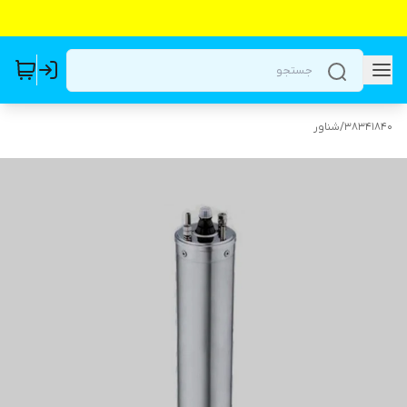
38341840
/
شناور