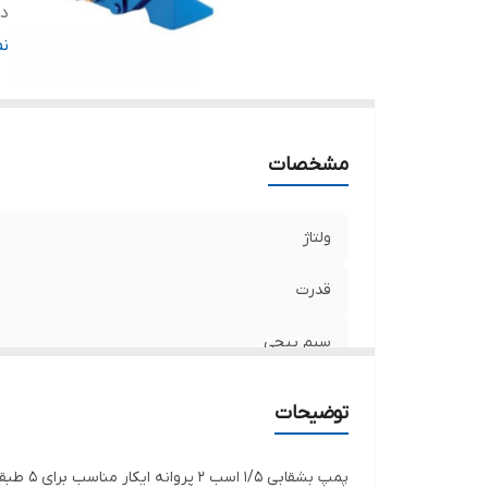
ده
د
ن
حد
حد
ج
مشخصات
کش
ج
ولتاژ
قدرت
سیم پیچی
دهانه ورودی
توضیحات
دهانه خروجی
پمپ بشقابی ۱/۵ اسب ۲ پروانه ایکار مناسب برای ۵ طبقه ساختمان ،۱۵ واحد