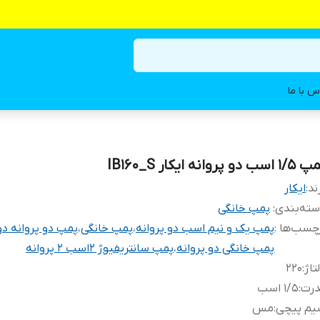
س با ما
 اسب دو پروانه ایکار IB160_S
ند:
ایکار
ته‌بندی
:
پمپ خانگی
چسب‌ها :
پمپ یک و نیم اسب دو پروانه
،
پمپ خانگی
،
پمپ دو پروانه د
پمپ خانگی دو پروانه
،
پمپ سانتریفیوژ ۲اسب ۲ پروانه
تاژ
:
۲۲۰
درت
:
۱/۵ اسب
یم پیچی
:
مس