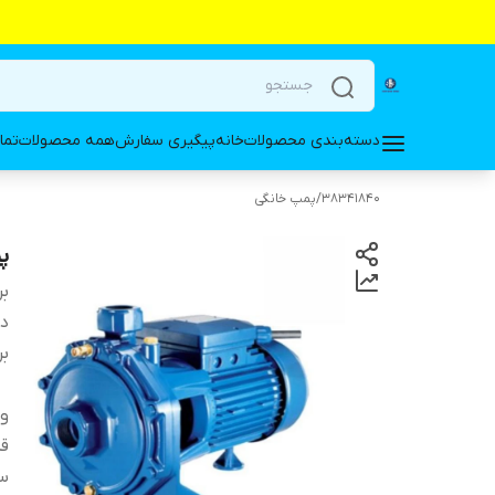
دسته‌بندی محصولات
خانه
پیگیری سفارش
همه محصولات
تما
38341840
/
پمپ خانگی
پمپ ۱/۵
بر
دس
بر
ول
ق
س