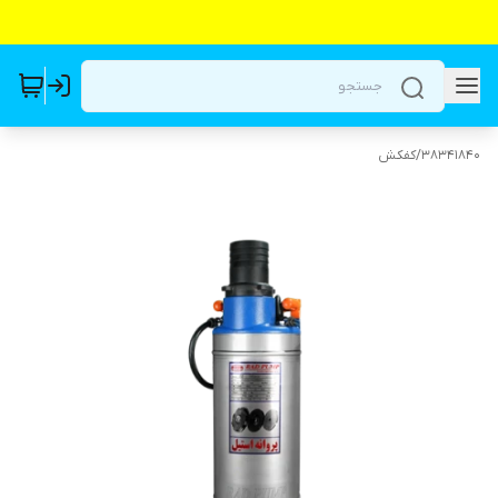
38341840
/
کفکش