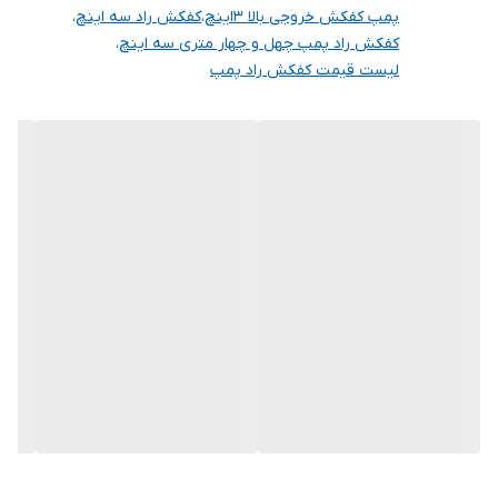
پمپ کفکش خروجی بالا ۳اینچ
،
کفکش راد سه اینچ
،
همچنین درتولید قطعات نیز ازآلیاژهای مخصوص وریخته گری فشرده
کفکش راد پمپ چهل و چهار متری سه اینچ
،
بهره گرفته شده وبرای جلوگيري اززنگ زدگی وپوسیدگی توری ازجنس
لیست قیمت کفکش راد پمپ
پلاستیک تعبیه شده ، این موارد کیفیت بهتر وبالاتر پمپ را باعث می
شوند.
روتور واستاتورنیز، ازورق سیلیس دار مرغوب ودرجه یک تهیه شده
وازلحاظ اندازه وسایزهای داخلی وبیرونی، مطابق با استانداردهای بین
المللی می باشد .
✨موارد مصرف :
ازاین پمپ می توان برای چاه ، مزارع وباغات ، استخر، ساختمان ، ساختمان
سازی صنایع معادن وپرورش ماهی و….. بهره برد.