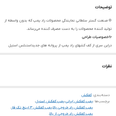
توضیحات
حداکثر ارتفاع
۴۴ متر
💢 صنعت گستر سلطانی نمایندگی محصولات راد پمپ که بدون واسطه از
حداکثر آبدهی
۴۳۰ لیتر در دقیقه
تولید کننده محصولات را به دست مصرف کننده می‌رساند.
تعدادپروانه
۵
✨خصوصیات طراحی
دراین سری از کف کشهای راد پمپ از پروانه های جدیداستنلس استیل
آمپر
۱۴
استفاده شده که ازخصوصیات این نوع پروانه می توان به بالانس بودن
جنس پروانه
استیل
،وزن نسبتاً کم ویکنواخت ، اشاره کرد همچنین بوشهای ضدسایش
نظرات
طراحی شده که این عوامل باعث عمربیشتربلبرینگ وصرفه جویی
جنس شفت
استیل
درمصرف انرژی می شود.
جنس بدنه
استیل،آلومینیوم
شافت وپیچ ازجنس استنلس استیل می باشد. محفظه سیل ازمحفظه
دسته‌بندی
:
کفکش
الکتروموتوربطور کلی جداشده ومحفظه سیل به نحوی طراحی شده که
ساخت کشور
ایران
برچسب‌ها :
پمپ کفکش ایرانی
،
پمپ کفکش استیل
،
باعث تجمع روغن در این محفظه می شود که این مهم عمربیشترسیل را
پمپ کفکش راد خروجی بالا
،
پمپ کفکش ۳ اینچ تک فاز
،
سبب می گردد.
پمپ کفکش راد خروجی از بالا
،