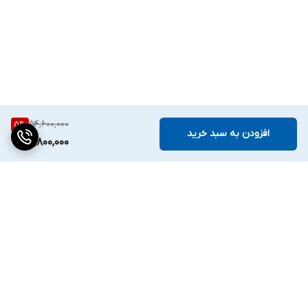
54,600,000
5
%
افزودن به سبد خرید
51,800,000
برگشت به بالا