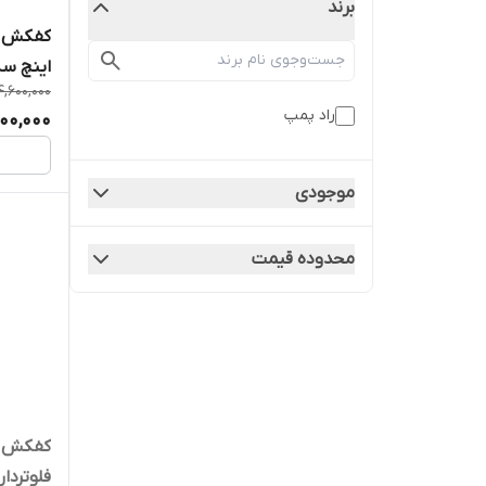
برند
اینچ سه
4,600,000
لوله بالا
راد پمپ
800,000
موجودی
محدوده قیمت
فلوتردار