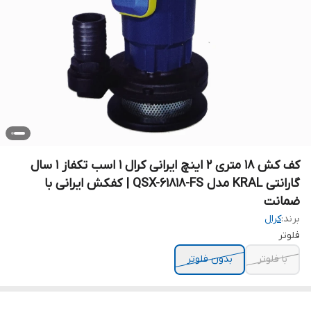
کف کش ۱۸ متری ۲ اینچ ایرانی کرال ۱ اسب تکفاز ۱ سال
گارانتی KRAL مدل QSX-61818-FS | کفکش ایرانی با
ضمانت
برند:
کرال
فلوتر
با فلوتر
بدون فلوتر