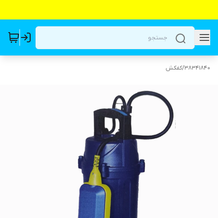
38341840
/
کفکش