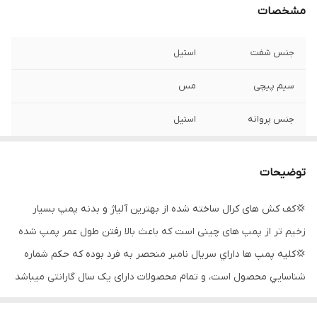
مشخصات
جنس شفت
استیل
سیم پیچی
مس
جنس پروانه
استیل
کشور سازنده
ایران
توضیحات
حداکثر آبدهی
۲۷۰
(لیتردردقیقه)
💢کف کش های کرال ساخته شده از بهترین آلیاژ و بدنه پمپ بسیار
زخیم تر از پمپ های چینی است که باعث بالا رفتن طول عمر پمپ شده
حداکثر آبدهی
۱۶
(مترمکعب
💢کليه پمپ ها داراي سريال نامبر منحصر به فرد بوده كه حكم شماره
درساعت)
شناسايي محصول است، و تمام محصولات دارای یک سال گارانتی میباشد
خروجی
۲ اینچ
💫شفت و پيچ هاي كليه پمپها از جنس استنلس استيل ميباشد