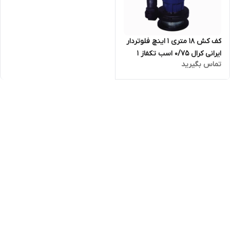
کف کش ۱۸ متری ۱ اینچ فلوتردار
ایرانی کرال ۰/۷۵ اسب تکفاز ۱
تماس بگیرید
سال گارانتی KRAL مدل QSX-
31812-FS