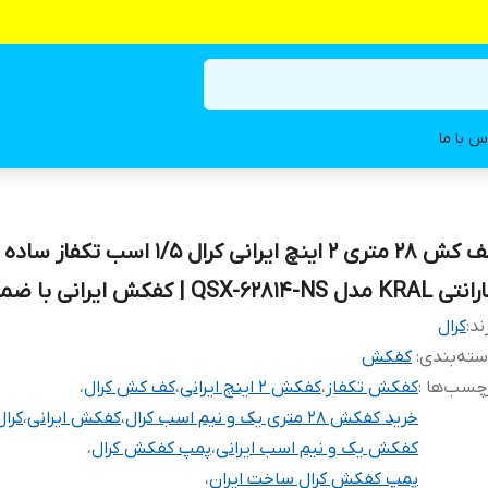
س با ما
KRAL مدل QSX-62814-NS | کفکش ایرانی با ضمانت
ند:
کرال
ته‌بندی
:
کفکش
چسب‌ها :
کفکش تکفاز
،
کفکش 2 اینچ ایرانی
،
کف کش کرال
،
خرید کفکش 28 متری یک و نیم اسب کرال
،
کفکش ایرانی
،
کرال
کفکش یک و نیم اسب ایرانی
،
پمپ کفکش کرال
،
پمپ کفکش کرال ساخت ایران
،