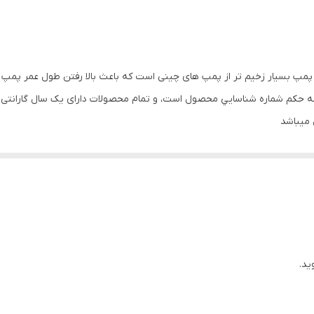
۲۳۰
۱۳
 پمپ بسیار زخیم تر از پمپ های چینی است که باعث بالا رفتن طول عمر پمپ
ایران
 كه حكم شماره شناسايي محصول است، و تمام محصولات دارای یک سال گارانتی 
ميباشد
۲ اینچ
طابق با استاندارد ISO9906 ضمانت ميشود
۱/۵ اسب
-INSO ميباشد
۲۸ متر
 ترمو گارد ميباشند
220
ه است
ید.