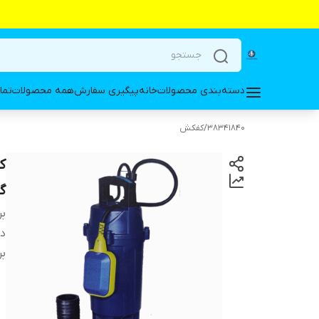
دسته‌بندی محصولات
خانه
پیگیری سفارش
همه محصولات
تما
38341840
/
کفکش
گارانتی 
بر
دس
بر