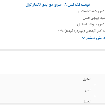
قیمت کف کش 28 متری دو اینچ تکفاز کرال
نس شفت
:
استیل
یم پیچی
:
مس
نس پروانه
:
استیل
اکثر آبدهی (لیتردردقیقه)
:
۲۳۰
اکثر آبدهی (مترمکعب درساعت)
:
۱۳
مایش بیشتر
ور سازنده
:
ایران
روجی
:
۲ اینچ
درت
:
۱/۵ اسب
اکثر ارتفاع
:
۲۸ متر
تاژ
:
220
استیل
مس
استیل