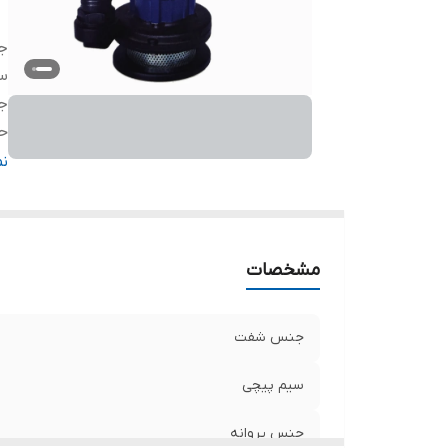
ج
س
ج
حد
حد
ن
کش
خ
ق
مشخصات
حد
ول
جنس شفت
سیم پیچی
جنس پروانه