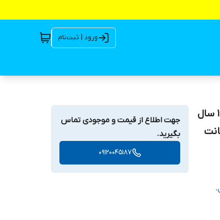
ورود | ثبت‌نام
کف کش ۲۸ متری ۲ اینچ ایرانی کرال ۱/۵ اسب تکفاز ساده ۱ سال
جهت اطلاع از قیمت و موجودی تماس
بگیرید.
09120045187
،