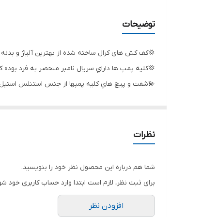
حداکثر آبدهی (لیتردردقیقه)
توضیحات
حداکثر آبدهی (مترمکعب درساعت)
💢کف کش های کرال ساخته شده از بهترین آلیاژ و بدنه
کشور سازنده
💢کليه پمپ ها داراي سريال نامبر منحصر به فرد بوده
💫شفت و پيچ هاي كليه پمپها از جنس استنلس استيل 
خروجی
💫اطلاعات پلاك محصول به صورت واقعي بوده و عملكرد كليه پمپ ها م
قدرت
💫پروانه كليه پمپها از جنس استنلس استيل ميباشد
💫الكتروموتور طراحي شده براي كليه پمپ ها مطابق با استاندارد 60034-IEC و 3772
حداکثر ارتفاع
نظرات
🌟براي محافظت از سيم پيچي كليه پمپها مجهزبه سيستم
ولتاژ
🌟براي خنك كاري موتور از روغن مخصوص خوراكي مطابق با 14001-ISO استفاده شد
شما هم درباره این محصول نظر خود را بنویسید.
برای ثبت نظر، لازم است ابتدا وارد حساب کاربری خود شو
افزودن نظر