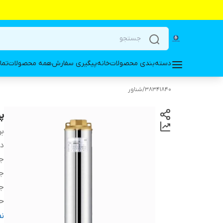
دسته‌بندی محصولات
خانه
پیگیری سفارش
همه محصولات
تما
38341840
/
شناور
پمپ 
بر
دس
ج
ج
ج
حد
قط
ن