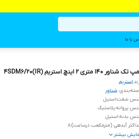
س با ما
تک شناور ۱۴۰ متری ۲ اینچ استریم 4SDM6/20(IR)
ند:
استریم
ته‌بندی
:
شناور
نس شفت
:
استیل
نس پروانه
:
پلاستیک
نس بدنه
:
استیل
اکثر آبدهی (مترمکعب درساعت)
:
۸
ر بدنه
:
۴ اینچ
مایش بیشتر