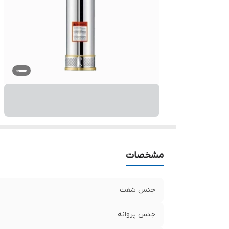
حد
د
حد
تع
کش
قد
مشخصات
جنس شفت
جنس پروانه