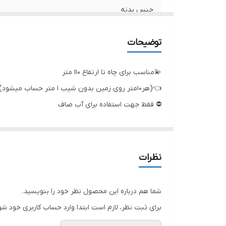
جنس بدنه
حداکثر آبدهی (مترمکعب درساعت)
توضیحات
قطر بدنه
💫مناسب برای چاه تا ارتفاع ۱۱۰ متر
حداکثر آبدهی (لیتردردقیقه)
👈(هر۱۰متر روی زمین بدون شیب ۱ متر حساب میشود)
⛔ فقط جهت استفاده برای آب صاف
دهانه خروجی
حداکثر ارتفاع
تعدادپروانه
نظرات
کشور سازنده
شما هم درباره این محصول نظر خود را بنویسید.
قدرت مورد نیاز
برای ثبت نظر، لازم است ابتدا وارد حساب کاربری خود شو