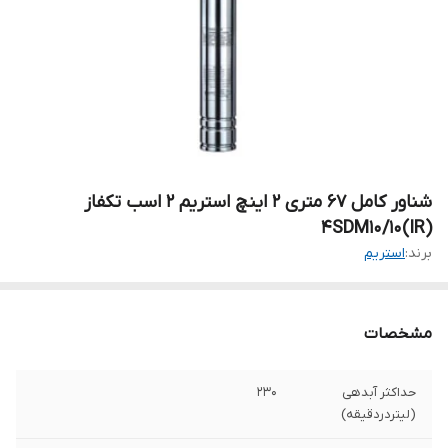
شناور کامل ۶۷ متری ۲ اینچ استریم ۲ اسب تکفاز
(4SDM10/10(IR
برند:
استریم
مشخصات
حداکثر آبدهی
۲۳۰
(لیتردردقیقه)