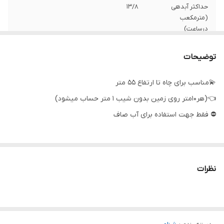
حداکثر آبدهی
۱۳/۸
(مترمکعب
درساعت)
حداکثر ارتفاع
۶۷
توضیحات
تعدادپروانه
۱۰
💫مناسب برای چاه تا ارتفاع ۵۵ متر
👈(هر۱۰متر روی زمین بدون شیب ۱ متر حساب میشود)
قدرت
۲ اسب
⛔ فقط جهت استفاده برای آب صاف
قطر تنه
۴ اینچ
جنس شفت
استیل
نظرات
سیم پیچی
مس
دهانه خروجی
۲ اینچ
کشور سازنده
چین