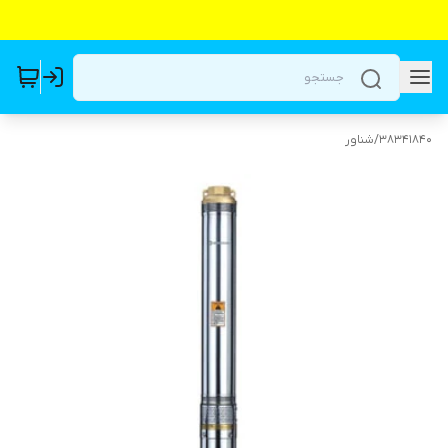
38341840
/
شناور