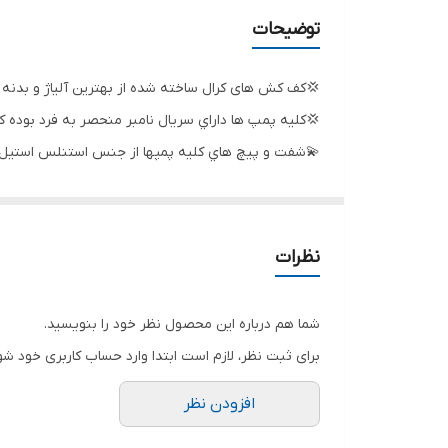
قدرت
توضیحات
خروجی
💢کف کش های کرال ساخته شده از بهترین آلیاژ و بدنه
حداکثر آبدهی (لیتردردقیقه)
💢کليه پمپ ها داراي سريال نامبر منحصر به فرد بوده
💫شفت و پيچ هاي كليه پمپها از جنس استنلس استيل 
حداکثر آبدهی (مترمکعب درساعت)
💫اطلاعات پلاك محصول به صورت واقعي بوده و عملكرد كليه پمپ ها م
کشور سازنده
💫پروانه كليه پمپها از جنس استنلس استيل ميباشد
💫الكتروموتور طراحي شده براي كليه پمپ ها مطابق با استاندارد 60034-IEC و 3772
حداکثر ارتفاع
نظرات
🌟براي محافظت از سيم پيچي كليه پمپها مجهزبه سيستم
ولتاژ
🌟براي خنك كاري موتور از روغن مخصوص خوراكي مطابق با 14001-ISO استفاده شد
شما هم درباره این محصول نظر خود را بنویسید.
برای ثبت نظر، لازم است ابتدا وارد حساب کاربری خود شو
افزودن نظر