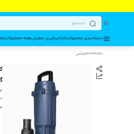
دسته‌بندی محصولات
خانه
پیگیری سفارش
همه محصولات
تما
38341840
/
کفکش
گاران
بر
دس
بر