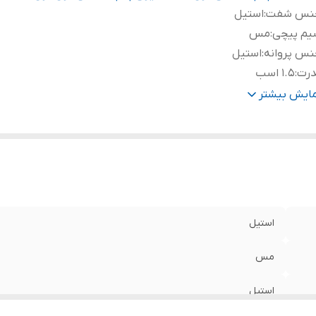
نس شفت
:
استیل
یم پیچی
:
مس
نس پروانه
:
استیل
درت
:
۱.۵ اسب
روجی
:
۲ اینچ
مایش بیشتر
اکثر آبدهی (لیتردردقیقه)
:
۲۰۰
اکثر آبدهی (مترمکعب درساعت)
:
۱۲
ور سازنده
:
ایران
اکثر ارتفاع
:
۲۸ متر
تاژ
:
220
استیل
مس
استیل