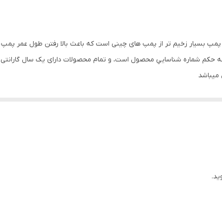
۱.۵ اسب
۲ اینچ
 پمپ بسیار زخیم تر از پمپ های چینی است که باعث بالا رفتن طول عمر پمپ
۲۰۰
 كه حكم شماره شناسايي محصول است، و تمام محصولات دارای یک سال گارانتی 
ميباشد
۱۲
طابق با استاندارد ISO9906 ضمانت ميشود
ایران
-INSO ميباشد
۲۸ متر
 ترمو گارد ميباشند
220
ه است
ید.