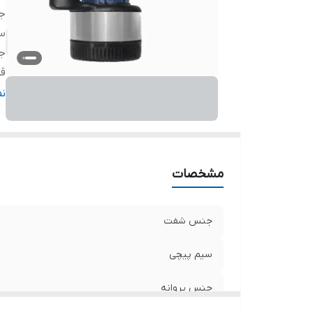
ج
س
ج
ق
خ
ن
حد
حد
کش
حد
مشخصات
ول
جنس شفت
سیم پیچی
جنس پروانه