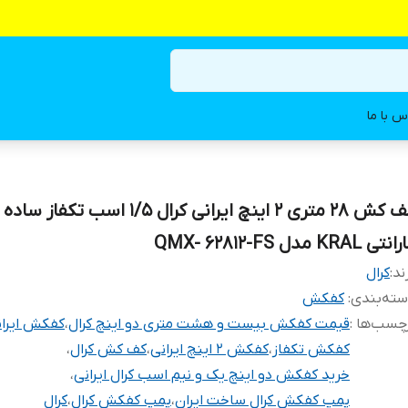
س با ما
تی KRAL مدل QMX- 62812-FS
ند:
کرال
ته‌بندی
:
کفکش
چسب‌ها :
قیمت کفکش بیست و هشت متری دو اینچ کرال
،
کفکش ایران
کفکش تکفاز
،
کفکش 2 اینچ ایرانی
،
کف کش کرال
،
خرید کفکش دو اینچ یک و نیم اسب کرال ایرانی
،
پمپ کفکش کرال ساخت ایران
،
پمپ کفکش کرال
،
کرال