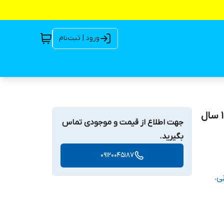
ورود | ثبت‌نام
کف کش ۲۸ متری ۲ اینچ ایرانی کرال ۱/۵ اسب تکفاز ساده ۱ سال
جهت اطلاع از قیمت و موجودی تماس
بگیرید.
09120045187
ی
،