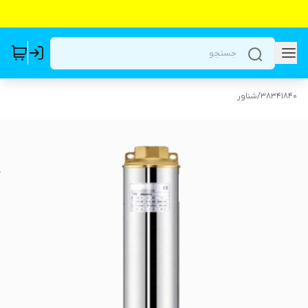
38341840
/
شناور