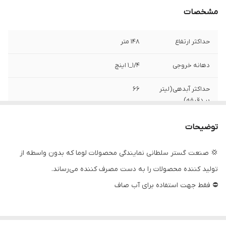
مشخصات
حداکثر ارتفاع
۱۴۸ متر
دهانه خروجی
۱/۴_۱ اینچ
حداکثر آبدهی(لیتر
۶۶
بر دقیقه)
تعدادپروانه
۱۸
توضیحات
قدرت
۲ اسب
💢 صنعت گستر سلطانی نمایندگی محصولات لوما که بدون واسطه از
تولید کننده محصولات را به دست مصرف کننده می‌رساند.
قطر تنه
۴ اینچ
⛔ فقط جهت استفاده برای آب صاف
حداکثر آبدهی
۴
(مترمکعب
درساعت)