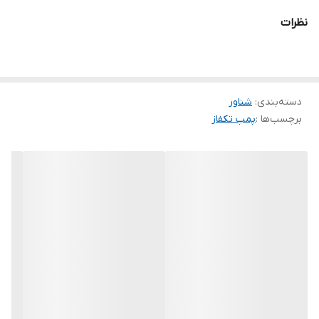
جنس بدنه
استیل
نظرات
جنس شفت
استیل
جنس پروانه
پلاستیک
دسته‌بندی
:
شناور
برچسب‌ها :
پمپ تکفاز
کشور سازنده
چین