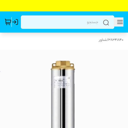
38341840
/
شناور