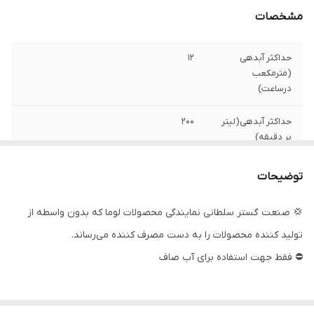
مشخصات
حداکثر آبدهی
12
(مترمکعب
درساعت)
حداکثر آبدهی(لیتر
200
بر دقیقه)
تعدادپروانه
۱۰
توضیحات
جنس شفت
استیل
💢 صنعت گستر سلطانی نمایندگی محصولات لوما که بدون واسطه از
تولید کننده محصولات را به دست مصرف کننده می‌رساند.
دهانه خروجی
۲ اینچ
⛔ فقط جهت استفاده برای آب صاف
حداکثر ارتفاع
۷۲ متر
کشور سازنده
چین