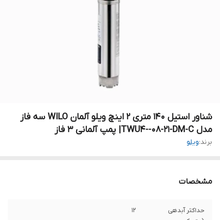
شناور استیل ۱۴۰ متری ۲ اینچ ویلو آلمان WILO سه فاز
مدل TWU4--08-21-DM-C| پمپ آلمانی ۳ فاز
برند:
ویلو
مشخصات
حداکثر آبدهی
۱۲