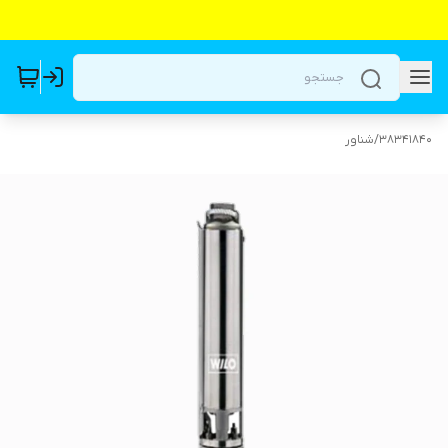
38341840
/
شناور