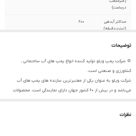
(مترمکعب
درساعت)
حداکثر آبدهی
۲۰۰
(لیتردردقیقه)
قدرت (کیلووات)
۳
توضیحات
جنس شفت
استیل
💢 شرکت پمپ ویلو تولید کننده انواع پمپ های آب ساختمانی ،
کشاورزی و صنعتی است.
سیم پیچی
مس
شرکت ویلو به عنوان یکی از معتبرترین سازنده های پمپ های آب
جنس پروانه
نوریل
می‌باشد و در بیش از ۶۰ کشور جهان دارای نمایندگی است. محصولات
جنس بدنه
استیل
شرکت ویلو آلمان شامل انواع پمپ های آب خانگی ،سیرکولاتور خطی ،
طبقاتی استیل ، کف کش ، لجن کش و ... است. این محصولات در بخش
کشور سازنده
آلمان
نظرات
های تهویه مطبوع ، موتورخانه ، تصفیه آب و فاضلاب و افزایش فشار
دهانه خروجی
۲ اینچ
آب در بخش های ساختمانی ،صنعتی و عمرانی کاربرد دارند.