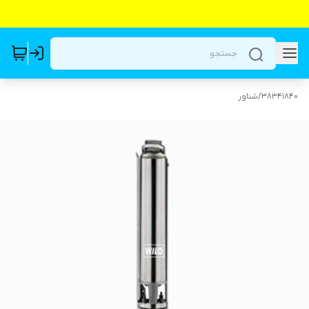
38341840
/
شناور