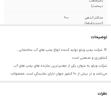
(مترمکعب
درساعت)
حداکثر آبدهی
۲۰۰
(لیتردردقیقه)
قدرت (کیلووات)
۴
توضیحات
جنس شفت
استیل
💢 شرکت پمپ ویلو تولید کننده انواع پمپ های آب ساختمانی ،
کشاورزی و صنعتی است.
سیم پیچی
مس
شرکت ویلو به عنوان یکی از معتبرترین سازنده های پمپ های آب
جنس پروانه
نوریل
می‌باشد و در بیش از ۶۰ کشور جهان دارای نمایندگی است. محصولات
جنس بدنه
استیل
شرکت ویلو آلمان شامل انواع پمپ های آب خانگی ،سیرکولاتور خطی ،
طبقاتی استیل ، کف کش ، لجن کش و ... است. این محصولات در بخش
کشور سازنده
آلمان
نظرات
های تهویه مطبوع ، موتورخانه ، تصفیه آب و فاضلاب و افزایش فشار
دهانه خروجی
۲ اینچ
آب در بخش های ساختمانی ،صنعتی و عمرانی کاربرد دارند.