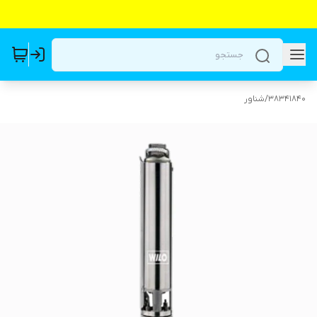
38341840
/
شناور