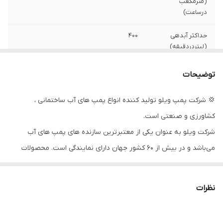
(مترمکعب
درساعت)
حداکثر آبدهی
۴۰۰
(لیتردردقیقه)
قدرت (کیلووات)
۴
توضیحات
جنس شفت
استیل
💢 شرکت پمپ ویلو تولید کننده انواع پمپ های آب ساختمانی ،
کشاورزی و صنعتی است.
سیم پیچی
مس
شرکت ویلو به عنوان یکی از معتبرترین سازنده های پمپ های آب
جنس پروانه
نوریل
می‌باشد و در بیش از ۶۰ کشور جهان دارای نمایندگی است. محصولات
جنس بدنه
استیل
شرکت ویلو آلمان شامل انواع پمپ های آب خانگی ،سیرکولاتور خطی ،
طبقاتی استیل ، کف کش ، لجن کش و ... است. این محصولات در بخش
کشور سازنده
آلمان
نظرات
های تهویه مطبوع ، موتورخانه ، تصفیه آب و فاضلاب و افزایش فشار
دهانه خروجی
۲ اینچ
آب در بخش های ساختمانی ،صنعتی و عمرانی کاربرد دارند.