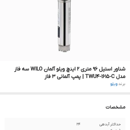
شناور استیل ۹۶ متری ۲ اینچ ویلو آلمان WILO سه فاز
مدل TWU4-1615-C | پمپ آلمانی ۳ فاز
برند:
ویلو
مشخصات
حداکثر آبدهی
۲۴