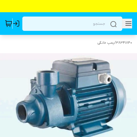
38341840
/
پمپ خانگی