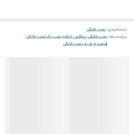
قدرت (کیلووات)
۰٫۷۵
حداکثر ارتفاع
۶۱ متر
دسته‌بندی
:
پمپ خانگی
حداکثر آبدهی(لیتر
۵۰
بر دقیقه)
برچسب‌ها :
پمپ خانگی
،
پنتاکس ایتالیا
،
پمپ یک اسب خانگی
،
قیمت و خرید پمپ خانگی
حداکثر آبدهی
۳
(مترمکعب
درساعت)
ولتاژ
۲۲۰