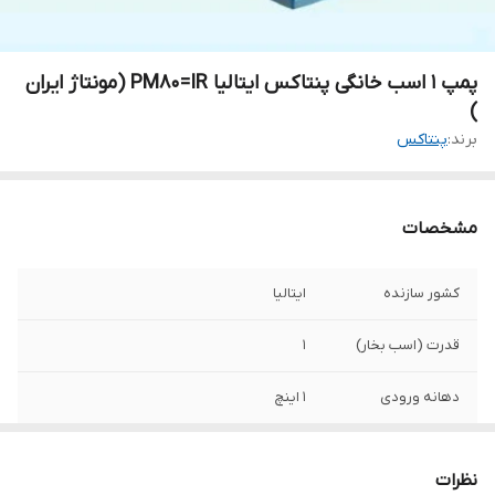
پمپ ۱ اسب خانگی پنتاکس ایتالیا PM80=IR (مونتاژ ایران
)
برند:
پنتاکس
مشخصات
کشور سازنده
ایتالیا
قدرت (اسب بخار)
۱
دهانه ورودی
۱ اینچ
دهانه خروجی
۱ اینچ
نظرات