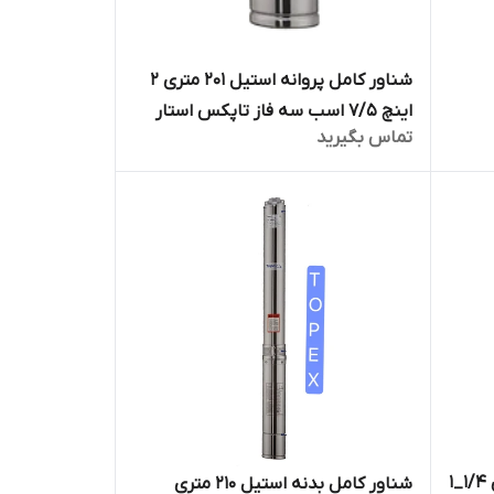
شناور کامل پروانه استیل 201 متری ۲
اینچ 7/5 اسب سه فاز تاپکس استار
تماس بگیرید
TOPEX STAR مدل 4SP8/36
شناور کامل بدنه استیل 98 متری ۱/۴_۱
شناور کامل بدنه استیل 210 متری