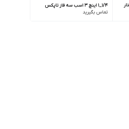
تار
۱/۴_۱ اینچ 3 اسب سه فاز تاپکس
تماس بگیرید
استار TOPEX STAR مدل 4SS 3/30