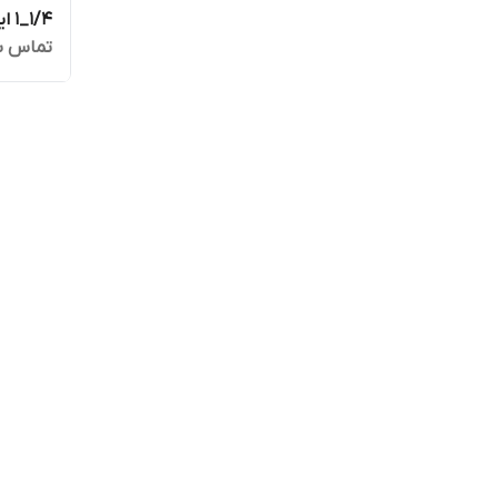
تماس ب
استار TOPEX STAR مدل 4SS 3/22