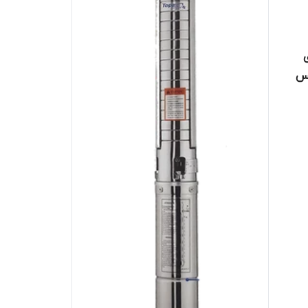
 متری
پکس