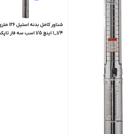
شناور کامل بدنه استیل 126
۱/۴_۱ اینچ 1/5 اسب سه فاز تا
استار TOPEX STAR مدل 4SS 3/17