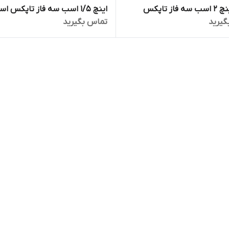
۱/۴_۱ اینچ 2 اسب سه فاز تاپکس
اینچ 1/5 اسب سه فاز تاپکس اس
گیرید
تماس بگیرید
TOPEX STAR مدل 4SS 4/14