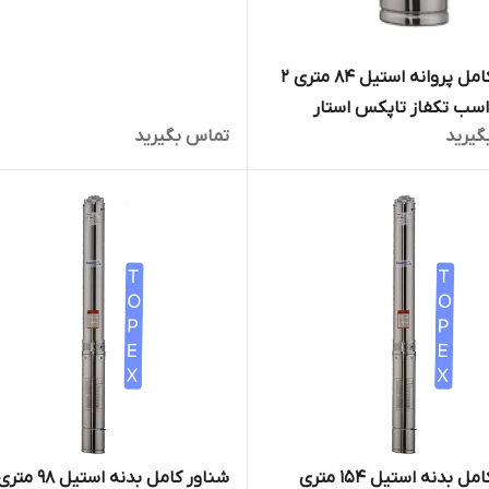
شناور کامل پروانه استیل 84 متری 2
ینچ ۳ اسب تکفاز تاپکس استار
گیرید
تماس بگیرید
دل 4SPM8/16
شناور کامل بدنه استیل 154 متری