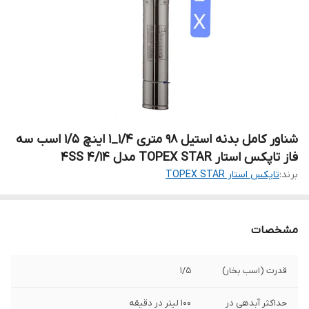
شناور کامل بدنه استیل 98 متری ۱/۴_۱ اینچ 1/5 اسب سه
فاز تاپکس استار TOPEX STAR مدل 4SS 4/14
برند:
تاپکس استار TOPEX STAR
مشخصات
قدرت (اسب بخار)
1/5
حداکثر آبدهی در
100 لیتر در دقیقه