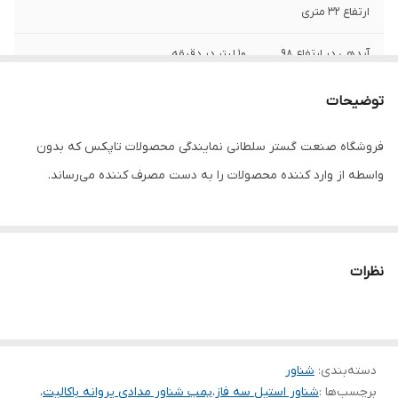
ارتفاع 32 متری
آبدهی در ارتفاع 98
10 لیتر در دقیقه
متری
توضیحات
تعداد پروانه
14
فروشگاه صنعت گستر سلطانی نمایندگی محصولات تاپکس که بدون
طول کابل
۲ متر
واسطه از وارد کننده محصولات را به دست مصرف کننده می‌رساند.
جنس پروانه
باکالیت ( پلی کربنات )
ولتاژ
۳۸۰
نظرات
سیم پیچی
مس
جنس بدنه
تمام استیل
دهانه خروجی
۱/۴_۱ اینچ
دسته‌بندی
:
شناور
برچسب‌ها :
شناور استیل سه فاز
،
پمپ شناور مدادی پروانه باکالیت
،