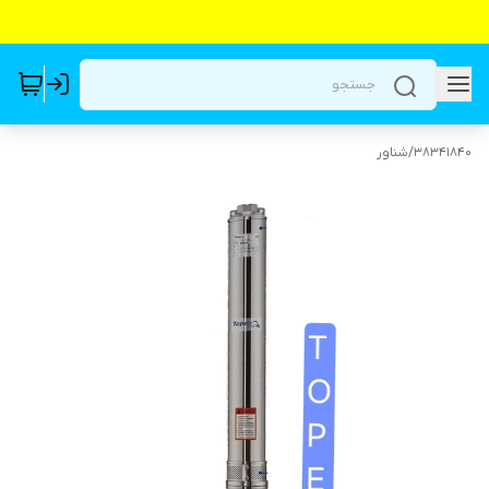
38341840
/
شناور