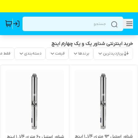
خرید اینترنتی شناور یک و یک چهارم اینچ
پربازدیدترین
برندها
قیمت
دسته‌بندی
فقط م
شناور استیل ۹۳ متری ۱/۴_۱ اینچ
شناور استیل ۶۰ متری ۱/۴_۱ اینچ