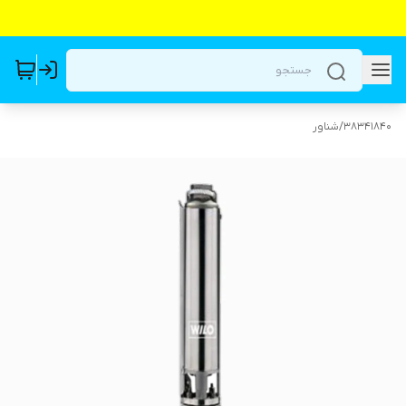
38341840
/
شناور