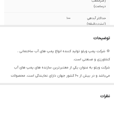
(مترمکعب
درساعت)
حداکثر آبدهی
۱۰۰
(لیتردردقیقه)
قدرت (کیلووات)
۱٫۱
توضیحات
جنس شفت
استیل
💢 شرکت پمپ ویلو تولید کننده انواع پمپ های آب ساختمانی ،
کشاورزی و صنعتی است.
سیم پیچی
مس
شرکت ویلو به عنوان یکی از معتبرترین سازنده های پمپ های آب
جنس پروانه
نوریل
می‌باشد و در بیش از ۶۰ کشور جهان دارای نمایندگی است. محصولات
جنس بدنه
استیل
شرکت ویلو آلمان شامل انواع پمپ های آب خانگی ،سیرکولاتور خطی ،
طبقاتی استیل ، کف کش ، لجن کش و ... است. این محصولات در بخش
کشور سازنده
آلمان
نظرات
های تهویه مطبوع ، موتورخانه ، تصفیه آب و فاضلاب و افزایش فشار
دهانه خروجی
۱/۴_۱ اینچ
آب در بخش های ساختمانی ،صنعتی و عمرانی کاربرد دارند.