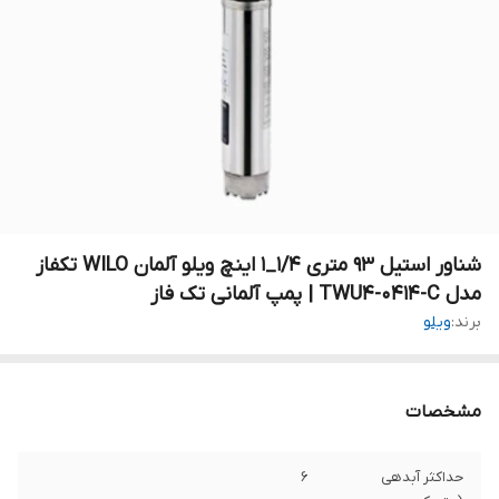
شناور استیل ۹۳ متری ۱/۴_۱ اینچ ویلو آلمان WILO تکفاز
مدل TWU4-0414-C | پمپ آلمانی تک فاز
برند:
ویلو
مشخصات
حداکثر آبدهی
۶