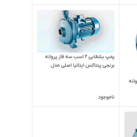
پمپ بشقابی ۲ اسب سه فاز پروانه
برنجی پنتاکس ایتالیا اصلی مدل
CMT214/01 |‌ الکتروپمپ بشقابی تک
پروانه
پروانه ۳ فاز
ناموجود
تک