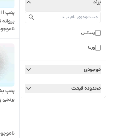
برند
پم
ناموجود
ایران )
پنتاکس
ورما
موجودی
محدوده قیمت
برنجی پ
پروانه
ناموجود