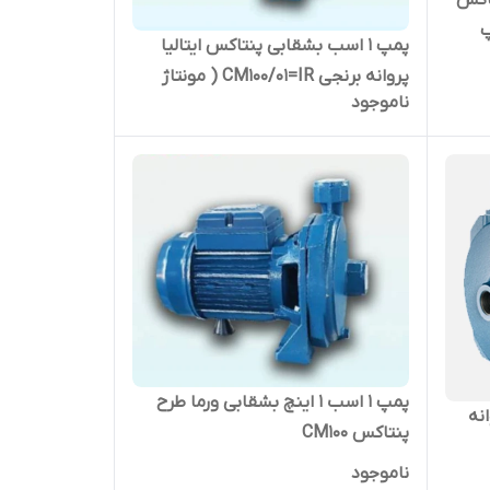
پنتاکس
پمپ
پمپ 1 اسب بشقابی پنتاکس ایتالیا
پروانه برنجی CM100/01=IR ( مونتاژ
ناموجود
ایران )
پمپ 1 اسب ۱ اینچ بشقابی ورما طرح
وانه
پنتاکس CM100
ناموجود
بی تک