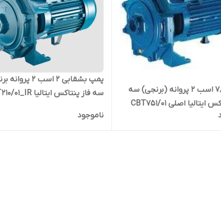
پمپ بشقابی ۲ اسب ۲ پروا
پمپ ۷٫۵ اسب ۲ پروانه (برنجی) سه
سه فاز پنتاکس ایتالیا CBT210/01_IR
 ایتالیا اصلی CBT751/01
ناموجود