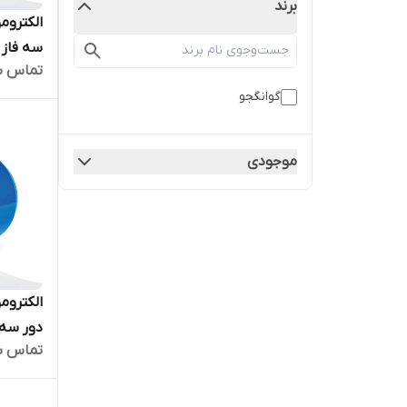
برند
تماس ب
بالا
گوانگجو
موجودی
تماس ب
ترمینال 