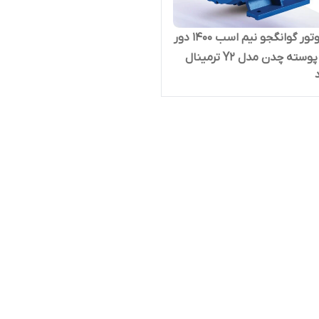
الکتروموتور گوانگجو نیم اسب 1400 دور
سه فاز پوسته چدن مدل Y2 ترمینال