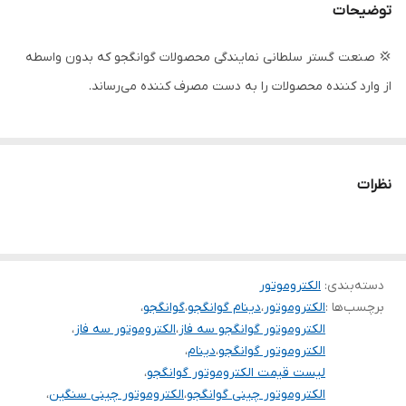
توضیحات
جنس بدنه
چدن
💢 صنعت گستر سلطانی نمایندگی محصولات گوانگجو که بدون واسطه
سیم پیچی
تمام مس
از وارد کننده محصولات را به دست مصرف کننده می‌رساند.
کشور سازنده
چین
سایز فریم
132
نظرات
دسته‌بندی
:
الکتروموتور
برچسب‌ها :
الکتروموتور
،
دینام گوانگجو
،
گوانگجو
،
الکتروموتور گوانگجو سه فاز
،
الکتروموتور سه فاز
،
الکتروموتور گوانگجو
،
دینام
،
لیست قیمت الکتروموتور گوانگجو
،
الکتروموتور چینی گوانگجو
،
الکتروموتور چینی سنگین
،