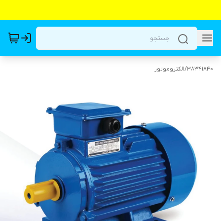
38341840
/
الکتروموتور