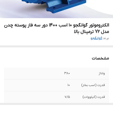
الکتروموتور گوانگجو 10 اسب 1400 دور سه فاز پوسته چدن
مدل Y2 ترمینال بالا
برند:
گوانگجو
مشخصات
ولتاژ
380
قدرت (اسب بخار)
10
قدرت (کیلووات)
7/5
دور در دقیقه
1400