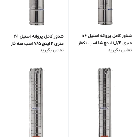
شناور کامل پروانه استیل ۱۰۶
شناور کامل پروانه استیل 201
متری ۱/۴_۱ اینچ ۱.۵ اسب تکفاز
متری ۲ اینچ 7/5 اسب سه فاز
تماس بگیرید
تماس بگیرید
تاپکس استار TOPEX STAR
تاپکس استار TOPEX STAR
مدل 4SPM3/18 | الکترو پمپ
مدل 4SP8/36
شناور تمام استیل ۱.۲۵ اینچ تک
فاز