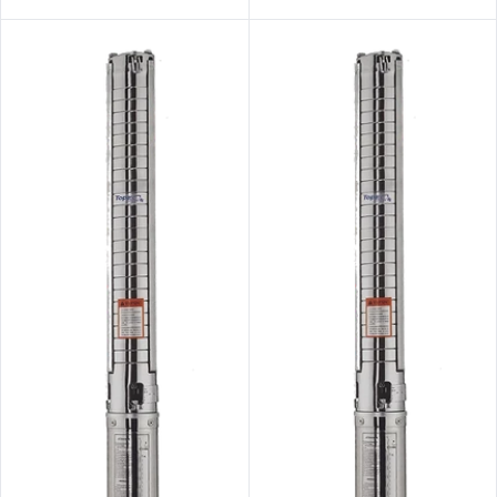
مدل 4SPM8/18
مدل 4SPM3/33 | الکترو پمپ
شناور تمام استیل ۱.۲۵ اینچ تک
فاز