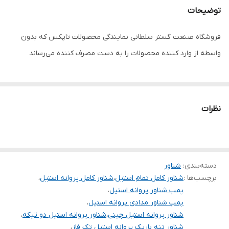
توضیحات
آبدهی در ارتفاع ۷۹
۷۰ لیتر در دقیقه
متری
فروشگاه صنعت گستر سلطانی نمایندگی محصولات تاپکس که بدون
واسطه از وارد کننده محصولات را به دست مصرف کننده می‌رساند
تعداد پروانه
۱۷
طول کابل
۲ متر
جعبه خازن
✅️
نظرات
دهانه خروجی
۱/۲_۱ اینچ
سیم پیچی
مس
دسته‌بندی
:
شناور
جنس بدنه
تمام استیل
برچسب‌ها :
شناور کامل تمام استیل
،
شناور کامل پروانه استیل
،
پمپ شناور پروانه استیل
،
جنس پروانه
استیل
پمپ شناور مدادی پروانه استیل
،
شناور پروانه استیل چینی
،
شناور پروانه استیل دو تیکه
،
ولتاژ
۲۲۰
شناور تنه باریک پروانه استیل تک فاز
،