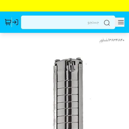
38341840
/
شناور