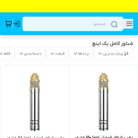
شناور کامل یک اینچ
پربازدیدترین
برندها
قیمت
دسته‌بندی
فقط م
پمپ شناور استیل لوما ۱۵۰ متری
پمپ شناور استیل لوما ۵۸ متری