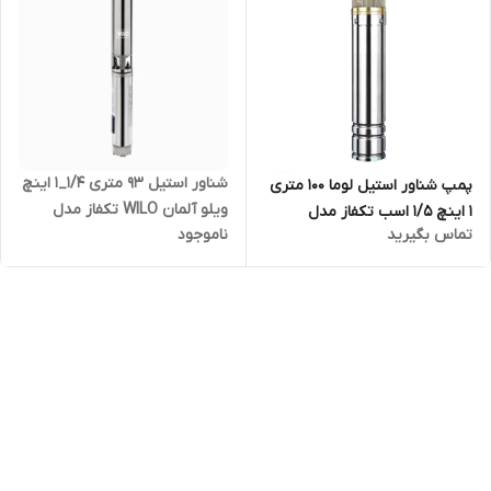
شناور استیل ۹۳ متری ۱/۴_۱ اینچ
پمپ شناور استیل لوما ۱۰۰ متری
ویلو آلمان WILO تکفاز مدل
۱ اینچ ۱/۵ اسب تکفاز مدل
تماس بگیرید
ناموجود
TWU4-0414-C | پمپ آلمانی تک
4SKM150
فاز