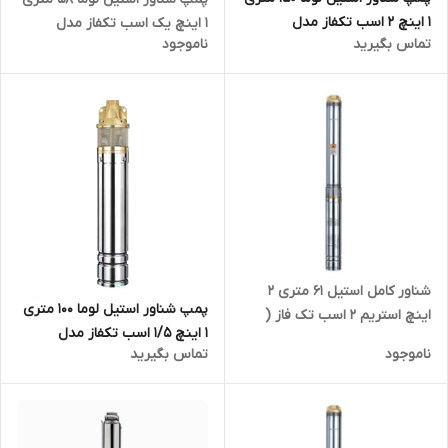
۱ اینچ ۲ اسب تکفاز مدل
۱ اینچ یک اسب تکفاز مدل
تماس بگیرید
ناموجود
4SKM200
4SKM100
شناور کامل استیل ۶۱ متری ۲
پمپ شناور استیل لوما ۱۰۰ متری
اینچ استریم ۲ اسب تک فاز (
۱ اینچ ۱/۵ اسب تکفاز مدل
4SDM10/9 ( IR | پمپ آبدهی بالا
ناموجود
تماس بگیرید
4SKM150
۵۵ _ ۶۰ متری مدادی قلمی تنه
۴ اینچ باریک تکفاز