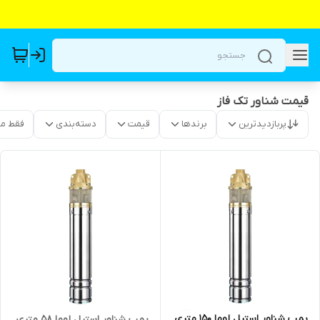
قیمت شناور تک فاز
پربازدیدترین
برندها
قیمت
دسته‌بندی
فقط م
پمپ شناور استیل لوما ۱۵۰ متری
پمپ شناور استیل لوما ۵۸ متری