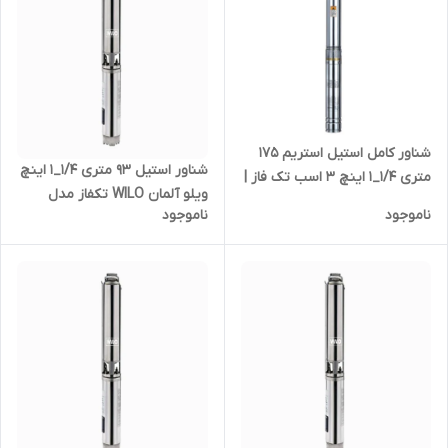
شناور کامل استیل استریم ۱۷۵
شناور استیل ۹۳ متری ۱/۴_۱ اینچ
متری ۱/۴_۱ اینچ ۳ اسب تک فاز |
ویلو آلمان WILO تکفاز مدل
پمپ ارتفاع بالا تنه باریک قلمی
ناموجود
ناموجود
TWU4-0414-C | پمپ آلمانی تک
مدادی ۱.۲۵ یک و ربع اینچ ۱۸۰
فاز
متری تکفاز