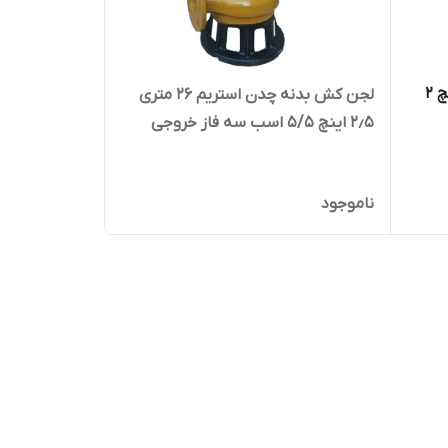
لجن کش استریم 10 متری ۲٫۵ اینچ ۲
لجن کش بدنه چدن استریم 26 متری
۲٫۵ اینچ 5/5 اسب سه فاز خروجی
بغل مدل SWQ30-26-4
ناموجود