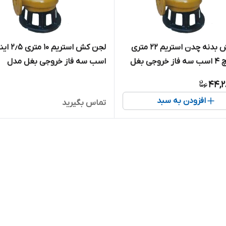
لجن کش بدنه چدن استریم 22 متری
۲٫۵ اینچ 4 اسب سه فاز خروجی بغل
اسب سه فاز خروجی بغل مدل
SWQ25-10-1.5 | پمپ لجنکش ۳ فاز
44,2
افزودن به سبد
تماس بگیرید