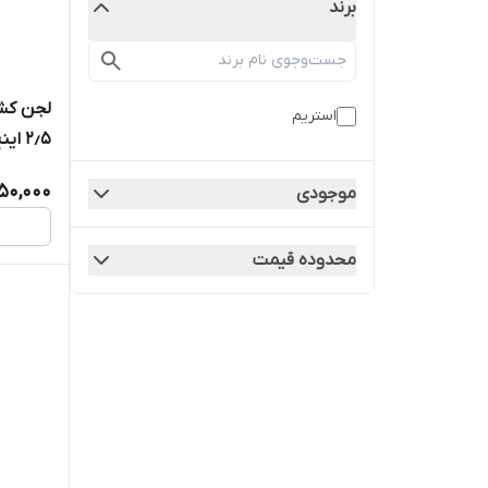
برند
استریم
بغل مدل -38-5/5
50,000
موجودی
محدوده قیمت