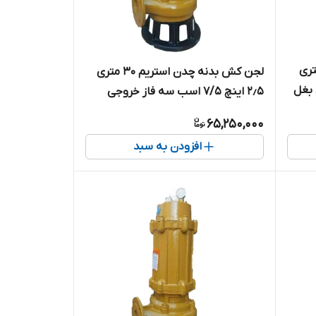
 چدن استریم 60 متری
لجن کش بدنه چدن استریم 30 متری
جی بغل
۲٫۵ اینچ 7/5 اسب سه فاز خروجی
بغل مدل SWQ30-30-5.5
65,250,000
افزودن به سبد