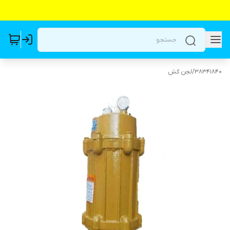
38341840
/
لجن کش