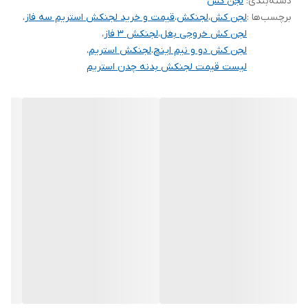
دسته‌بندی
:
لجن کش
برچسب‌ها :
لجن کش
،
لجنکش
،
قیمت و خرید لجنکش استریم سه فاز
،
لجن کش خروجی بغل
،
لجنکش ۳ فاز
،
لجن کش دو و نیم اینچ
،
لجنکش استریم
،
لیست قیمت لجنکش بدنه چدن استریم