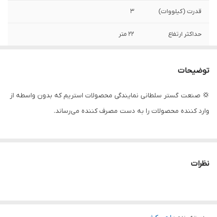
قدرت (کیلووات)
3
حداکثر ارتفاع
22 متر
حداکثر آبدهی ( لیتر
۴۱۶
در دقیقه )
توضیحات
دهانه خروجی
۲٫۵ اینچ
💢 صنعت گستر سلطانی نمایندگی محصولات استریم که بدون واسطه از
وارد کننده محصولات را به دست مصرف کننده می‌رساند.
حداکثر آبدهی
۲۵
(مترمکعب
درساعت)
جنس بدنه و پروانه
چدن
نظرات
ولتاژ
۳۸۰
کشور سازنده
چین