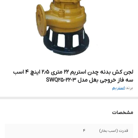
لجن کش بدنه چدن استریم 22 متری ۲٫۵ اینچ 4 اسب
سه فاز خروجی بغل مدل SWQ25-22-3
برند:
استریم
مشخصات
قدرت (اسب بخار)
4