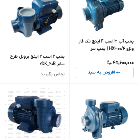
پمپ آب ۳ اسب ۴ اینچ تک فاز
ونزو HX300/4 | پمپ سر
استخری آبدهی بالا
پمپ ۲ اسب ۲ اینچ برونل طرح
45,600,000
سایر 2DK_20B
افزودن به سبد
تماس بگیرید